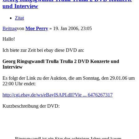
und Interview
Zitat
Beitrag
von
Moe Perry
»
19. Jan 2006, 23:05
Hallo!
Ich biete zur Zeit bei ebay diese DVD an:
Georg Ringsgwandl Trulla Trulla 2 DVD Konzerte und
Interview
Es folgt der Link zu der Auktion, die am Sonntag, den 29.01.06 um
22:00 Uhr endet:
http://cgi.ebay.de/ws/eBayISAPI.dll?Vie ... 6476267317
Kurzbeschreibung der DVD:
Ringsgwandl ist ein Star der achtziger Jahre und kaum