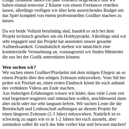
haben einmal testweise 2 Räume von einem Freelancer erstellen
lassen, allerdings verfügen wir über kein ausreichendes Budget um
das Spiel komplett von einem professionellen Grafiker machen zu
lassen.
Da wir beide Vollzeit berufstätig sind, handelt es sich bei dem
Projekt technisch gesehen um ein Hobbyprojekt. Allerdings sind wir
sehr engagiert und das Projekt hat ansonsten unsere gesamte
Aufmerksamkeit. Grundsätzlich streben wir tatsächlich eine
kommerzielle Vermarktung an, vorausgesetzt wir finden Mitstreiter
die uns bei der Grafik unterstützen können.
Wen suchen wir?
Wir suchen einen Grafiker/Pixelartist mit dem nötigen Ehrgeiz an so
einem Projekt über den nötigen Zeitraum mitzuwirken. Vom Stil her
peilen wir Pixelart an, einen ersten Eindruck könnt ihr euch anhand
des verlinkten Videos am Ende machen.
Aus bisherigen Erfahrungen wissen wir leider, dass viele Leute erst
total begeistert reagieren und mitmachen wollen, anschliessend dann
aber nicht oder nur sehr langsam liefern. Wir suchen Leute die die
Bereitschaft und Leidenschaft aufbringen an diesem Projekt für
einen längeren Zeitraum (2-3 Jahre) mitzuwirken. Natürlich ist es
schwierig zu sagen wie es in 1-2 Jahren bei euch aussieht, aber
zumindest solltet ihr euch das bitte vorher klar und bewusst machen!