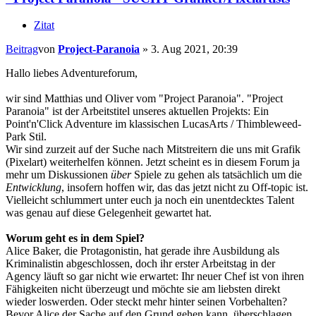
Zitat
Beitrag
von
Project-Paranoia
»
3. Aug 2021, 20:39
Hallo liebes Adventureforum,
wir sind Matthias und Oliver vom "Project Paranoia". "Project
Paranoia" ist der Arbeitstitel unseres aktuellen Projekts: Ein
Point'n'Click Adventure im klassischen LucasArts / Thimbleweed-
Park Stil.
Wir sind zurzeit auf der Suche nach Mitstreitern die uns mit Grafik
(Pixelart) weiterhelfen können. Jetzt scheint es in diesem Forum ja
mehr um Diskussionen
über
Spiele zu gehen als tatsächlich um die
Entwicklung
, insofern hoffen wir, das das jetzt nicht zu Off-topic ist.
Vielleicht schlummert unter euch ja noch ein unentdecktes Talent
was genau auf diese Gelegenheit gewartet hat.
Worum geht es in dem Spiel?
Alice Baker, die Protagonistin, hat gerade ihre Ausbildung als
Kriminalistin abgeschlossen, doch ihr erster Arbeitstag in der
Agency läuft so gar nicht wie erwartet: Ihr neuer Chef ist von ihren
Fähigkeiten nicht überzeugt und möchte sie am liebsten direkt
wieder loswerden. Oder steckt mehr hinter seinen Vorbehalten?
Bevor Alice der Sache auf den Grund gehen kann, überschlagen