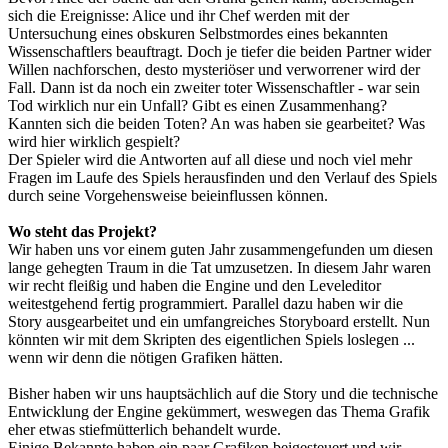
sich die Ereignisse: Alice und ihr Chef werden mit der
Untersuchung eines obskuren Selbstmordes eines bekannten
Wissenschaftlers beauftragt. Doch je tiefer die beiden Partner wider
Willen nachforschen, desto mysteriöser und verworrener wird der
Fall. Dann ist da noch ein zweiter toter Wissenschaftler - war sein
Tod wirklich nur ein Unfall? Gibt es einen Zusammenhang?
Kannten sich die beiden Toten? An was haben sie gearbeitet? Was
wird hier wirklich gespielt?
Der Spieler wird die Antworten auf all diese und noch viel mehr
Fragen im Laufe des Spiels herausfinden und den Verlauf des Spiels
durch seine Vorgehensweise beieinflussen können.
Wo steht das Projekt?
Wir haben uns vor einem guten Jahr zusammengefunden um diesen
lange gehegten Traum in die Tat umzusetzen. In diesem Jahr waren
wir recht fleißig und haben die Engine und den Leveleditor
weitestgehend fertig programmiert. Parallel dazu haben wir die
Story ausgearbeitet und ein umfangreiches Storyboard erstellt. Nun
könnten wir mit dem Skripten des eigentlichen Spiels loslegen ...
wenn wir denn die nötigen Grafiken hätten.
Bisher haben wir uns hauptsächlich auf die Story und die technische
Entwicklung der Engine gekümmert, weswegen das Thema Grafik
eher etwas stiefmütterlich behandelt wurde.
Einige Bekannte haben ein paar Grafiken beigesteuert und wir