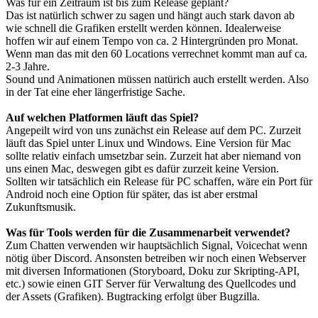
Was für ein Zeitraum ist bis zum Release geplant?
Das ist natürlich schwer zu sagen und hängt auch stark davon ab
wie schnell die Grafiken erstellt werden können. Idealerweise
hoffen wir auf einem Tempo von ca. 2 Hintergründen pro Monat.
Wenn man das mit den 60 Locations verrechnet kommt man auf ca.
2-3 Jahre.
Sound und Animationen müssen natürich auch erstellt werden. Also
in der Tat eine eher längerfristige Sache.
Auf welchen Platformen läuft das Spiel?
Angepeilt wird von uns zunächst ein Release auf dem PC. Zurzeit
läuft das Spiel unter Linux und Windows. Eine Version für Mac
sollte relativ einfach umsetzbar sein. Zurzeit hat aber niemand von
uns einen Mac, deswegen gibt es dafür zurzeit keine Version.
Sollten wir tatsächlich ein Release für PC schaffen, wäre ein Port für
Android noch eine Option für später, das ist aber erstmal
Zukunftsmusik.
Was für Tools werden für die Zusammenarbeit verwendet?
Zum Chatten verwenden wir hauptsächlich Signal, Voicechat wenn
nötig über Discord. Ansonsten betreiben wir noch einen Webserver
mit diversen Informationen (Storyboard, Doku zur Skripting-API,
etc.) sowie einen GIT Server für Verwaltung des Quellcodes und
der Assets (Grafiken). Bugtracking erfolgt über Bugzilla.