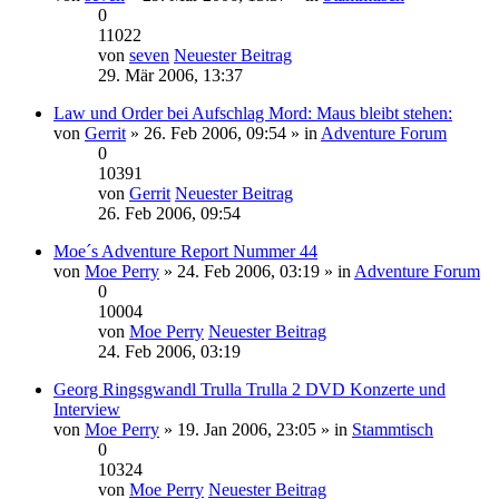
0
11022
von
seven
Neuester Beitrag
29. Mär 2006, 13:37
Law und Order bei Aufschlag Mord: Maus bleibt stehen:
von
Gerrit
» 26. Feb 2006, 09:54 » in
Adventure Forum
0
10391
von
Gerrit
Neuester Beitrag
26. Feb 2006, 09:54
Moe´s Adventure Report Nummer 44
von
Moe Perry
» 24. Feb 2006, 03:19 » in
Adventure Forum
0
10004
von
Moe Perry
Neuester Beitrag
24. Feb 2006, 03:19
Georg Ringsgwandl Trulla Trulla 2 DVD Konzerte und
Interview
von
Moe Perry
» 19. Jan 2006, 23:05 » in
Stammtisch
0
10324
von
Moe Perry
Neuester Beitrag