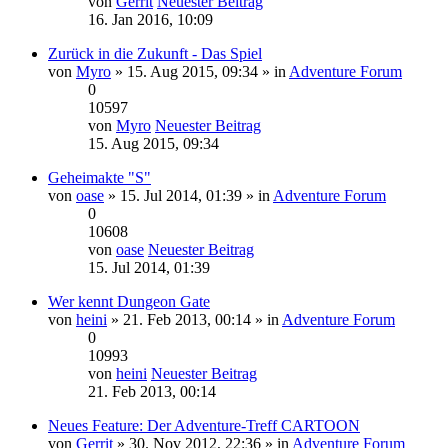
von
Gerrit
Neuester Beitrag
16. Jan 2016, 10:09
Zurück in die Zukunft - Das Spiel
von
Myro
» 15. Aug 2015, 09:34 » in
Adventure Forum
0
10597
von
Myro
Neuester Beitrag
15. Aug 2015, 09:34
Geheimakte "S"
von
oase
» 15. Jul 2014, 01:39 » in
Adventure Forum
0
10608
von
oase
Neuester Beitrag
15. Jul 2014, 01:39
Wer kennt Dungeon Gate
von
heini
» 21. Feb 2013, 00:14 » in
Adventure Forum
0
10993
von
heini
Neuester Beitrag
21. Feb 2013, 00:14
Neues Feature: Der Adventure-Treff CARTOON
von
Gerrit
» 30. Nov 2012, 22:36 » in
Adventure Forum