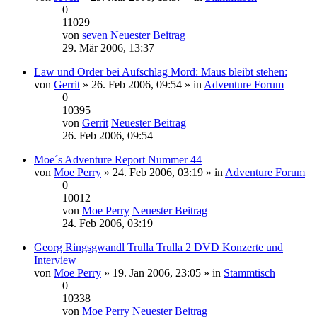
0
11029
von
seven
Neuester Beitrag
29. Mär 2006, 13:37
Law und Order bei Aufschlag Mord: Maus bleibt stehen:
von
Gerrit
» 26. Feb 2006, 09:54 » in
Adventure Forum
0
10395
von
Gerrit
Neuester Beitrag
26. Feb 2006, 09:54
Moe´s Adventure Report Nummer 44
von
Moe Perry
» 24. Feb 2006, 03:19 » in
Adventure Forum
0
10012
von
Moe Perry
Neuester Beitrag
24. Feb 2006, 03:19
Georg Ringsgwandl Trulla Trulla 2 DVD Konzerte und
Interview
von
Moe Perry
» 19. Jan 2006, 23:05 » in
Stammtisch
0
10338
von
Moe Perry
Neuester Beitrag