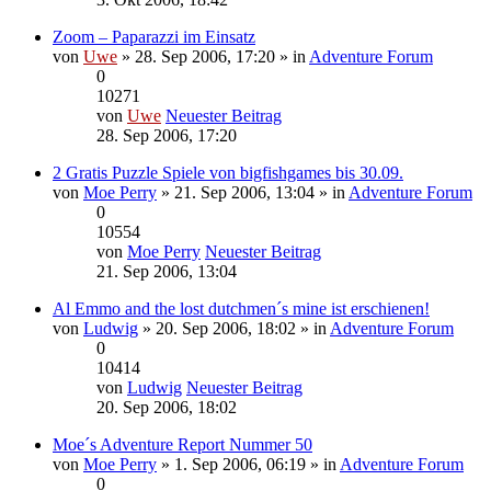
Zoom – Paparazzi im Einsatz
von
Uwe
» 28. Sep 2006, 17:20 » in
Adventure Forum
0
10271
von
Uwe
Neuester Beitrag
28. Sep 2006, 17:20
2 Gratis Puzzle Spiele von bigfishgames bis 30.09.
von
Moe Perry
» 21. Sep 2006, 13:04 » in
Adventure Forum
0
10554
von
Moe Perry
Neuester Beitrag
21. Sep 2006, 13:04
Al Emmo and the lost dutchmen´s mine ist erschienen!
von
Ludwig
» 20. Sep 2006, 18:02 » in
Adventure Forum
0
10414
von
Ludwig
Neuester Beitrag
20. Sep 2006, 18:02
Moe´s Adventure Report Nummer 50
von
Moe Perry
» 1. Sep 2006, 06:19 » in
Adventure Forum
0