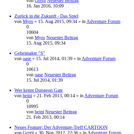
von
Gerrit
Neuester Beitrag
16. Jan 2016, 10:09
Zurück in die Zukunft - Das Spiel
von
Myro
» 15. Aug 2015, 09:34 » in
Adventure Forum
0
10604
von
Myro
Neuester Beitrag
15. Aug 2015, 09:34
Geheimakte "S"
von
oase
» 15. Jul 2014, 01:39 » in
Adventure Forum
0
10613
von
oase
Neuester Beitrag
15. Jul 2014, 01:39
Wer kennt Dungeon Gate
von
heini
» 21. Feb 2013, 00:14 » in
Adventure Forum
0
10995
von
heini
Neuester Beitrag
21. Feb 2013, 00:14
Neues Feature: Der Adventure-Treff CARTOON
von
Gerrit
» 30. Nov 2012, 22:36 » in
Adventure Forum